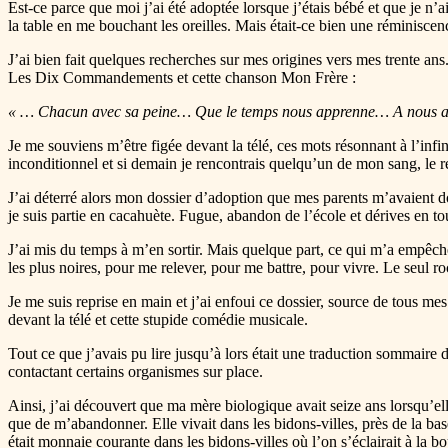
Est-ce parce que moi j’ai été adoptée lorsque j’étais bébé et que je n’
la table en me bouchant les oreilles. Mais était-ce bien une réminisce
J’ai bien fait quelques recherches sur mes origines vers mes trente ans. 
Les Dix Commandements et cette chanson Mon Frère :
« … Chacun avec sa peine… Que le temps nous apprenne… A nous 
Je me souviens m’être figée devant la télé, ces mots résonnant à l’infin
inconditionnel et si demain je rencontrais quelqu’un de mon sang, le re
J’ai déterré alors mon dossier d’adoption que mes parents m’avaient donn
je suis partie en cacahuète. Fugue, abandon de l’école et dérives en 
J’ai mis du temps à m’en sortir. Mais quelque part, ce qui m’a empêché
les plus noires, pour me relever, pour me battre, pour vivre. Le seul 
Je me suis reprise en main et j’ai enfoui ce dossier, source de tous me
devant la télé et cette stupide comédie musicale.
Tout ce que j’avais pu lire jusqu’à lors était une traduction sommaire 
contactant certains organismes sur place.
Ainsi, j’ai découvert que ma mère biologique avait seize ans lorsqu’ell
que de m’abandonner. Elle vivait dans les bidons-villes, près de la bas
était monnaie courante dans les bidons-villes où l’on s’éclairait à la bo