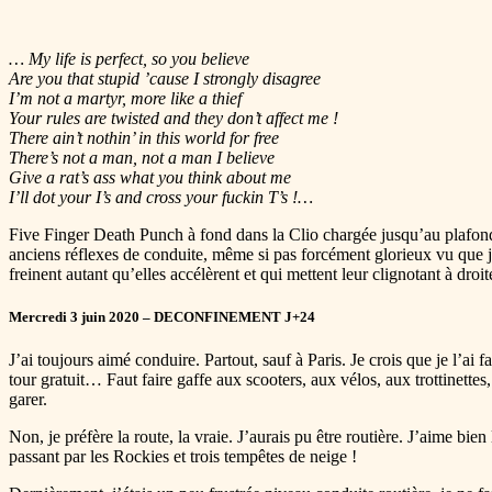
… My life is perfect, so you believe
Are you that stupid ’cause I strongly disagree
I’m not a martyr, more like a thief
Your rules are twisted and they don’t affect me !
There ain’t nothin’ in this world for free
There’s not a man, not a man I believe
Give a rat’s ass what you think about me
I’ll dot your I’s and cross your fuckin T’s !…
Five Finger Death Punch à fond dans la Clio chargée jusqu’au plafond
anciens réflexes de conduite, même si pas forcément glorieux vu que j
freinent autant qu’elles accélèrent et qui mettent leur clignotant à droi
Mercredi 3 juin 2020 – DECONFINEMENT J+24
J’ai toujours aimé conduire. Partout, sauf à Paris. Je crois que je l’ai f
tour gratuit… Faut faire gaffe aux scooters, aux vélos, aux trottinettes,
garer.
Non, je préfère la route, la vraie. J’aurais pu être routière. J’aime bi
passant par les Rockies et trois tempêtes de neige !