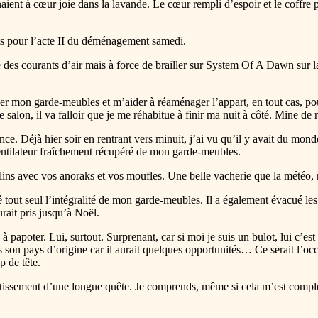
onnaient à cœur joie dans la lavande. Le cœur rempli d’espoir et le coffre
rêts pour l’acte II du déménagement samedi.
 des courants d’air mais à force de brailler sur System Of A Dawn sur la 
vider mon garde-meubles et m’aider à réaménager l’appart, en tout cas, p
 salon, il va falloir que je me réhabitue à finir ma nuit à côté. Mine de
nce. Déjà hier soir en rentrant vers minuit, j’ai vu qu’il y avait du monde
 ventilateur fraîchement récupéré de mon garde-meubles.
alins avec vos anoraks et vos moufles. Une belle vacherie que la météo,
né tout seul l’intégralité de mon garde-meubles. Il a également évacué le
rait pris jusqu’à Noël.
 à papoter. Lui, surtout. Surprenant, car si moi je suis un bulot, lui c’e
s son pays d’origine car il aurait quelques opportunités… Ce serait l’oc
p de tête.
utissement d’une longue quête. Je comprends, même si cela m’est complèt