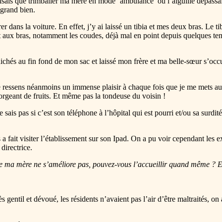
aisais que trimballer ma mère en mode ‘ambulance’ où l’aiguille dépassai
 grand bien.
rrer dans la voiture. En effet, j’y ai laissé un tibia et mes deux bras. Le
 aux bras, notamment les coudes, déjà mal en point depuis quelques temps
énichés au fin fond de mon sac et laissé mon frère et ma belle-sœur s’occ
, je ressens néanmoins un immense plaisir à chaque fois que je me mets au ve
regorgeant de fruits. Et même pas la tondeuse du voisin !
 sais pas si c’est son téléphone à l’hôpital qui est pourri et/ou sa surd
 fait visiter l’établissement sur son Ipad. On a pu voir cependant les ex
directrice.
t de ma mère ne s’améliore pas, pouvez-vous l’accueillir quand même ? Ell
gentil et dévoué, les résidents n’avaient pas l’air d’être maltraités, on 