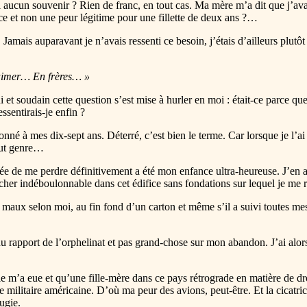
ai aucun souvenir ? Rien de franc, en tout cas. Ma mère m’a dit que j’ava
nce et non une peur légitime pour une fillette de deux ans ?…
Jamais auparavant je n’avais ressenti ce besoin, j’étais d’ailleurs plutôt d
aimer… En frères… »
i et soudain cette question s’est mise à hurler en moi : était-ce parce que
ssentirais-je enfin ?
é à mes dix-sept ans. Déterré, c’est bien le terme. Car lorsque je l’ai eu
tout genre…
e de me perdre définitivement a été mon enfance ultra-heureuse. J’en ai
rocher indéboulonnable dans cet édifice sans fondations sur lequel je me
s maux selon moi, au fin fond d’un carton et même s’il a suivi toutes mes 
du rapport de l’orphelinat et pas grand-chose sur mon abandon. J’ai alors 
e m’a eue et qu’une fille-mère dans ce pays rétrograde en matière de droi
e militaire américaine. D’où ma peur des avions, peut-être. Et la cicatric
ugie.