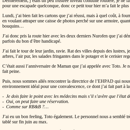
Dernièrement, j’étais un peu frustrée niveau conduite routière, je ne f
pour une escapade quelconque, donc ce petit tour hier m’a fait le plus
Lundi, j’ai bien fait les cartons que j’ai réussi, mais à quel coût, à fou
en voulant attraper une caisse de photos perché sur une armoire, quant
bouquins…
J’ai donc pris la route hier avec les deux derniers Nurofen que j’ai d
parfois du bon d’être handicapé.
J’ai fait le tour de leur jardin, ravie. Rat des villes depuis des lustres
arbres, l’air pur, les salades fringantes dans le potager et le cerisier 
C’était aussi l’anniversaire de Maman que j’ai appelée avec Toto. Je ne
fait peine.
Puis, nous sommes allés rencontrer la directrice de l’EHPAD qui nous a
environnement idéal pour une convalescence, ce dont j’ai fait part à la 
Je dois faire le point avec les médecins mais s’il s’avère que l’éta
Oui, on peut faire une réservation.
Comme sur RB&B ?…
J’ai eu un bon feeling, Toto également. Le personnel nous a semblé très 
tablé sur fin juin au max.