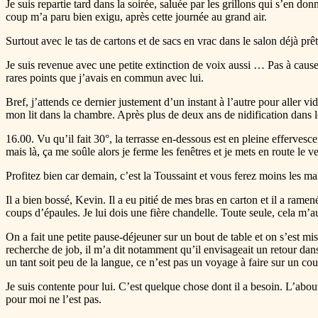
Je suis repartie tard dans la soirée, saluée par les grillons qui s’en d
coup m’a paru bien exigu, après cette journée au grand air.
Surtout avec le tas de cartons et de sacs en vrac dans le salon déjà p
Je suis revenue avec une petite extinction de voix aussi … Pas à cause
rares points que j’avais en commun avec lui.
Bref, j’attends ce dernier justement d’un instant à l’autre pour aller 
mon lit dans la chambre. Après plus de deux ans de nidification dans le
16.00. Vu qu’il fait 30°, la terrasse en-dessous est en pleine effervesce
mais là, ça me soûle alors je ferme les fenêtres et je mets en route le
Profitez bien car demain, c’est la Toussaint et vous ferez moins les m
Il a bien bossé, Kevin. Il a eu pitié de mes bras en carton et il a rame
coups d’épaules. Je lui dois une fière chandelle. Toute seule, cela m’au
On a fait une petite pause-déjeuner sur un bout de table et on s’est mis
recherche de job, il m’a dit notamment qu’il envisageait un retour dan
un tant soit peu de la langue, ce n’est pas un voyage à faire sur un cou
Je suis contente pour lui. C’est quelque chose dont il a besoin. L’abo
pour moi ne l’est pas.