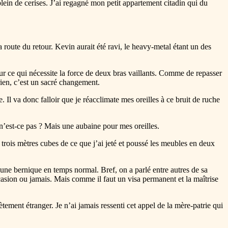
 plein de cerises. J’ai regagné mon petit appartement citadin qui du
route du retour. Kevin aurait été ravi, le heavy-metal étant un des
our ce qui nécessite la force de deux bras vaillants. Comme de repasser
 rien, c’est un sacré changement.
. Il va donc falloir que je réacclimate mes oreilles à ce bruit de ruche
 n’est-ce pas ? Mais une aubaine pour mes oreilles.
s trois mètres cubes de ce que j’ai jeté et poussé les meubles en deux
st une bernique en temps normal. Bref, on a parlé entre autres de sa
casion ou jamais. Mais comme il faut un visa permanent et la maîtrise
ement étranger. Je n’ai jamais ressenti cet appel de la mère-patrie qui