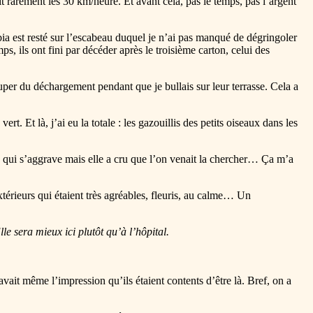
t rarement les 30 km/heure. Et avant cela, pas le temps, pas l’argent
 tibia est resté sur l’escabeau duquel je n’ai pas manqué de dégringoler
, ils ont fini par décéder après le troisième carton, celui des
uper du déchargement pendant que je bullais sur leur terrasse. Cela a
rt. Et là, j’ai eu la totale : les gazouillis des petits oiseaux dans les
ité qui s’aggrave mais elle a cru que l’on venait la chercher… Ça m’a
térieurs qui étaient très agréables, fleuris, au calme… Un
e sera mieux ici plutôt qu’à l’hôpital.
avait même l’impression qu’ils étaient contents d’être là. Bref, on a