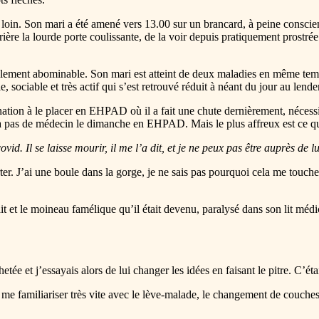
loin. Son mari a été amené vers 13.00 sur un brancard, à peine conscien
ère la lourde porte coulissante, de la voir depuis pratiquement prostrée
simplement abominable. Son mari est atteint de deux maladies en même te
 sociable et très actif qui s’est retrouvé réduit à néant du jour au lend
gnation à le placer en EHPAD où il a fait une chute dernièrement, nécessit
y a pas de médecin le dimanche en EHPAD. Mais le plus affreux est ce qu
id. Il se laisse mourir, il me l’a dit, et je ne peux pas être auprès de lu
orter. J’ai une boule dans la gorge, je ne sais pas pourquoi cela me tou
tait et le moineau famélique qu’il était devenu, paralysé dans son lit m
tée et j’essayais alors de lui changer les idées en faisant le pitre. C’éta
me familiariser très vite avec le lève-malade, le changement de couches,