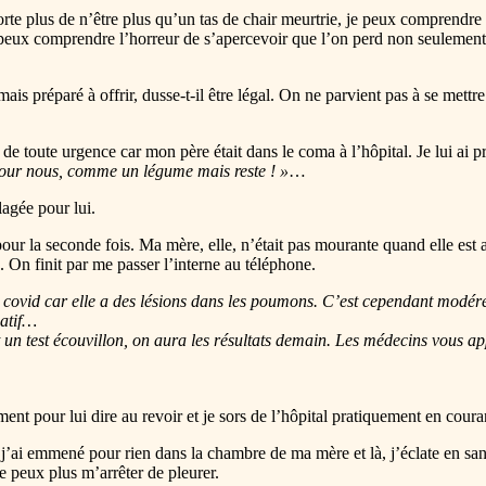
e plus de n’être plus qu’un tas de chair meurtrie, je peux comprendre la
 je peux comprendre l’horreur de s’apercevoir que l’on perd non seulemen
ais préparé à offrir, dusse-t-il être légal. On ne parvient pas à se mettr
 toute urgence car mon père était dans le coma à l’hôpital. Je lui ai pris l
pour nous, comme un légume mais reste ! »
…
lagée pour lui.
 pour la seconde fois. Ma mère, elle, n’était pas mourante quand elle est ar
 On finit par me passer l’interne au téléphone.
te covid car elle a des lésions dans les poumons. C’est cependant modéré
gatif…
fait un test écouvillon, on aura les résultats demain. Les médecins vous ap
ment pour lui dire au revoir et je sors de l’hôpital pratiquement en coura
que j’ai emmené pour rien dans la chambre de ma mère et là, j’éclate en 
e peux plus m’arrêter de pleurer.