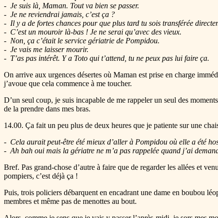
Je suis là, Maman. Tout va bien se passer.
Je ne reviendrai jamais, c’est ça ?
Il y a de fortes chances pour que plus tard tu sois transférée dire
C’est un mouroir là-bas ! Je ne serai qu’avec des vieux.
Non, ça c’était le service gériatrie de Pompidou.
Je vais me laisser mourir.
T’as pas intérêt. Y a Toto qui t’attend, tu ne peux pas lui faire ça.
On arrive aux urgences désertes où Maman est prise en charge immédiatem
j’avoue que cela commence à me toucher.
D’un seul coup, je suis incapable de me rappeler un seul des moments d
de la prendre dans mes bras.
14.00. Ça fait un peu plus de deux heures que je patiente sur une chais
Cela aurait peut-être été mieux d’aller à Pompidou où elle a été hos
Ah bah oui mais la gériatre ne m’a pas rappelée quand j’ai demand
Bref. Pas grand-chose d’autre à faire que de regarder les allées et 
pompiers, c’est déjà ça !
Puis, trois policiers débarquent en encadrant une dame en boubou léopar
membres et même pas de menottes au bout.
Alors, comme je sens que je vais y passer l’après-midi, je sors mes mo