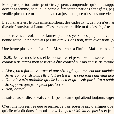
Moi, plus que tout autre peut-être, je peux comprendre qu’on ne support
devant sa femme, sa fille, la honte d’être torché par des étrangères,
veuille plus de ce maintien de vie car justement, ce n’est pas une vie.
L’euthanasie est le plus miséricordieux des cadeaux. Que l’on n’est jam
d’avoir à survivre à l’autre. C’est compréhensible mais c’est égoïste.
Je me revois au volant, des larmes plein les yeux, lorsque j’ai dû venir de
bonne route. Je ne pouvais pas lui dire
« Tiens bon, reste avec nous, 
Une heure plus tard, c’était fini. Mes larmes à l’infini. Mais j’étais sou
18.20. Je lève mes fesses et leurs escarres et je vais voir le secrétariat
combien de temps mon fessier va être confiné sur ma chaise de torture.
Alors, on a fait un scanner et une sérologie qui révèlent une attein
Je ne comprends pas, elle a fait un test il y a cinq jours qui était né
Oui, c’est très probable qu’elle l’ait eu et qu’il soit parti. On a re
Je suppose que je ne peux pas la voir ?
Non, désolé…
Je suis abasourdie. Je vais voir la petite dame qui attend toujours sage
C’est une fois rentrée que je réalise. Je vais poser le sac d’affaires 
qu’elle m’a dit dans l’ambulance
« J’ai peur ! Me laisse pas ! »
et je n