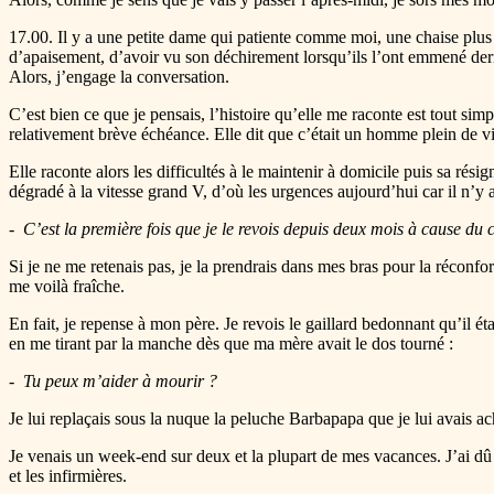
17.00. Il y a une petite dame qui patiente comme moi, une chaise plus 
d’apaisement, d’avoir vu son déchirement lorsqu’ils l’ont emmené derri
Alors, j’engage la conversation.
C’est bien ce que je pensais, l’histoire qu’elle me raconte est tout 
relativement brève échéance. Elle dit que c’était un homme plein de vie,
Elle raconte alors les difficultés à le maintenir à domicile puis sa rési
dégradé à la vitesse grand V, d’où les urgences aujourd’hui car il n’
C’est la première fois que je le revois depuis deux mois à cause du cov
Si je ne me retenais pas, je la prendrais dans mes bras pour la réconf
me voilà fraîche.
En fait, je repense à mon père. Je revois le gaillard bedonnant qu’il é
en me tirant par la manche dès que ma mère avait le dos tourné :
Tu peux m’aider à mourir ?
Je lui replaçais sous la nuque la peluche Barbapapa que je lui avais ache
Je venais un week-end sur deux et la plupart de mes vacances. J’ai dû 
et les infirmières.