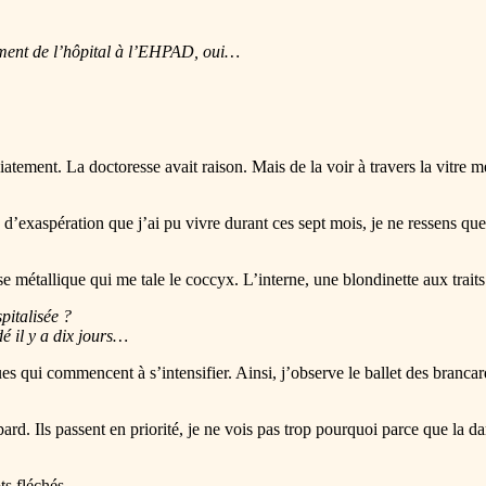
ctement de l’hôpital à l’EHPAD, oui…
ent. La doctoresse avait raison. Mais de la voir à travers la vitre me f
’exaspération que j’ai pu vivre durant ces sept mois, je ne ressens que 
e métallique qui me tale le coccyx. L’interne, une blondinette aux trait
pitalisée ?
é il y a dix jours…
venues qui commencent à s’intensifier. Ainsi, j’observe le ballet des 
d. Ils passent en priorité, je ne vois pas trop pourquoi parce que la dame
ts fléchés.